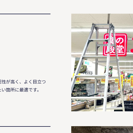
ン
認性が⾼く、よく⽬⽴つ
たい箇所に最適です。